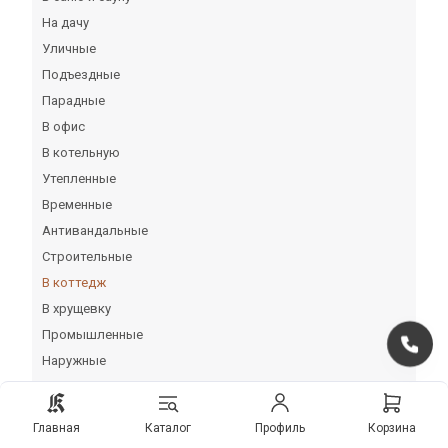
На дачу
Уличные
Подъездные
Парадные
В офис
В котельную
Утепленные
Временные
Антивандальные
Строительные
В коттедж
В хрущевку
Промышленные
Наружные
Сейфового типа
На веранду
Главная
Каталог
Профиль
Корзина
В деревянный дом