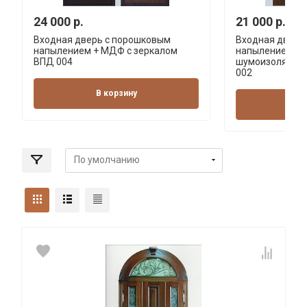
24 000 р.
21 000 р.
Входная дверь с порошковым
Входная дверь
напылением + МДФ с зеркалом
напылением + 
ВПД 004
шумоизоляцией
002
В корзину
В 