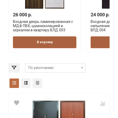
26 000 р.
24 000 р.
Входная дверь ламинированная с
Входная дверь
МДФ ПВХ, шумоизоляцией и
напылением + 
зеркалом в квартиру ВЛД 003
ВПД 004
В корзину
В 