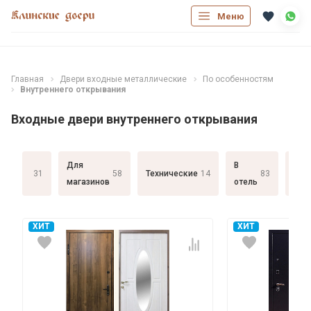
Меню
Главная
Двери входные металлические
По особенностям
Внутреннего открывания
Входные двери внутреннего открывания
Для
В
С
31
58
Технические
14
83
магазинов
отель
дом
ХИТ
ХИТ