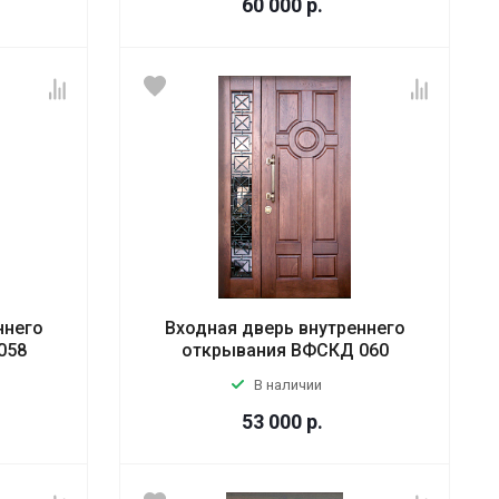
60 000
р.
ннего
Входная дверь внутреннего
058
открывания ВФСКД 060
В наличии
53 000
р.