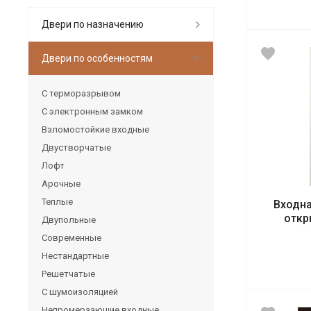
Двери по назначению
Двери по особенностям
С терморазрывом
С электронным замком
Взломостойкие входные
Двустворчатые
Лофт
Арочные
Теплые
Входна
откр
Двупольные
Современные
Нестандартные
Решетчатые
С шумоизоляцией
Непромерзающие входные