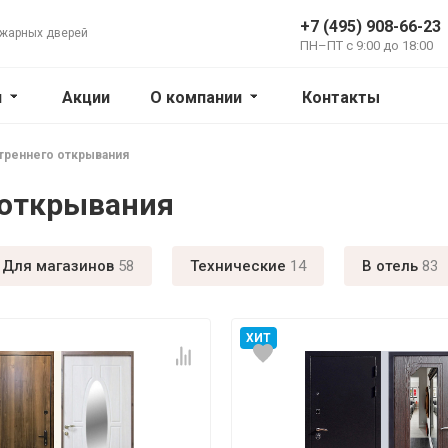
+7 (495) 908-66-23
ожарных дверей
ПН–ПТ с 9:00 до 18:00
и
Акции
О компании
Контакты
треннего открывания
 открывания
Для магазинов
58
Технические
14
В отель
83
ХИТ