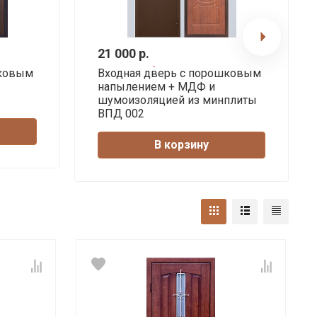
21 000 р.
шковым
Входная дверь с порошковым
напылением + МДФ и
шумоизоляцией из минплиты
ВПД 002
В корзину