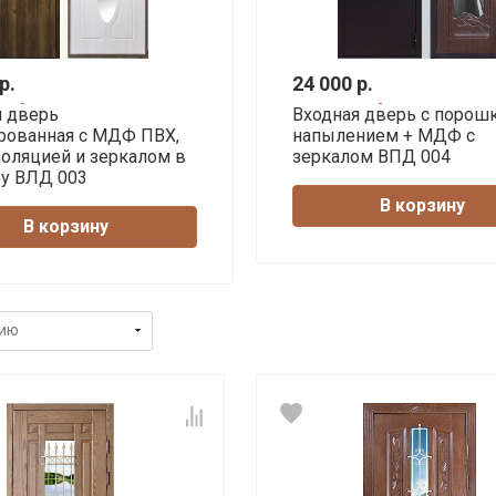
р.
24 000 р.
я дверь
Входная дверь с поро
рованная с МДФ ПВХ,
напылением + МДФ с
оляцией и зеркалом в
зеркалом ВПД 004
ру ВЛД 003
В корзину
В корзину