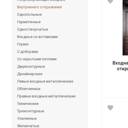
Внутреннего открывания
Однопольные
Герметичные
Одностворчатые
Входные со вставками
Глухие
С доборами
Со скрытыми петлями
Входна
Двухконтурные
откр
Дизайнерские
Левые входные металлические
Облегченные
Правые входные металлические
Технические
Трехконтурные
Усиленные
Филенчатые