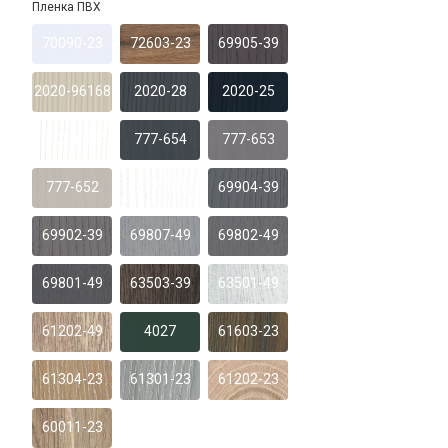
Пленка ПВХ
70090-23
72603-23
69905-39
2020-96168
2020-28
2020-25
2020-22
777-654
777-653
777-652
777-651
69904-39
69902-39
69807-49
69802-49
69801-49
63503-39
63501-49
61202-49
4027
61603-23
61304-23
61301-23
61202-23
60011-23