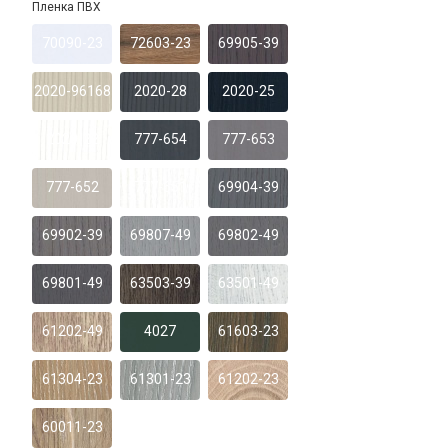
Пленка ПВХ
70090-23
72603-23
69905-39
2020-96168
2020-28
2020-25
2020-22
777-654
777-653
777-652
777-651
69904-39
69902-39
69807-49
69802-49
69801-49
63503-39
63501-49
61202-49
4027
61603-23
61304-23
61301-23
61202-23
60011-23