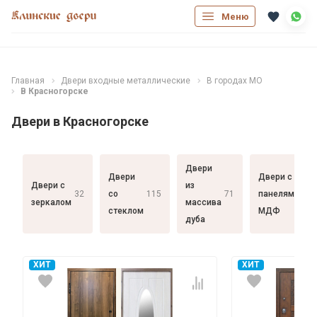
Меню
Главная
Двери входные металлические
В городах МО
В Красногорске
Двери в Красногорске
Двери
Двери
Двери с
Двери с
из
32
со
115
71
панелями
182
зеркалом
массива
стеклом
МДФ
дуба
ХИТ
ХИТ