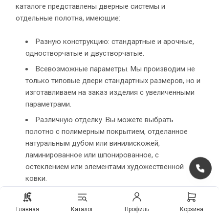
каталоге представлены дверные системы и
отдельные полотна, имеющие:
Разную конструкцию: стандартные и арочные,
одностворчатые и двустворчатые.
Всевозможные параметры. Мы производим не
только типовые двери стандартных размеров, но и
изготавливаем на заказ изделия с увеличенными
параметрами.
Различную отделку. Вы можете выбрать
полотно с полимерным покрытием, отделанное
натуральным дубом или винилискожей,
ламинированное или шпонированное, с
остеклением или элементами художественной
ковки.
При их изготовлении используется усиленный каркас,
Главная
Каталог
Профиль
Корзина
дополнительные ребра жесткости, скрытые петли и