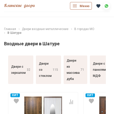
Меню
Главная
Двери входные металлические
В городах МО
В Шатуре
Входные двери в Шатуре
Двери
Двери
Двери с
Двери с
из
32
со
115
71
панелями
182
зеркалом
массива
стеклом
МДФ
дуба
ХИТ
ХИТ