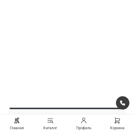
Телефоны для заказа
входных дверей
Главная
Каталог
Профиль
Корзина