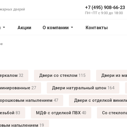
+7 (495) 908-66-23
ожарных дверей
ПН–ПТ с 9:00 до 18:00
и
Акции
О компании
Контакты
ре
зеркалом
32
Двери со стеклом
115
Двери из м
минированные
27
Двери натуральный шпон
164
порошковым напылением
47
Двери с отделкой винил
резьбой
83
МДФ с отделкой ПВХ
40
Cо стеклоп
овым напылением
19