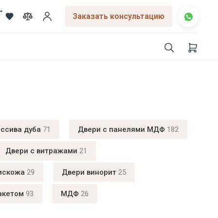
Заказать консультацию
ассива дуба
71
Двери с панелями МДФ
182
Двери с витражами
21
искожа
29
Двери винорит
25
акетом
93
МДФ
26