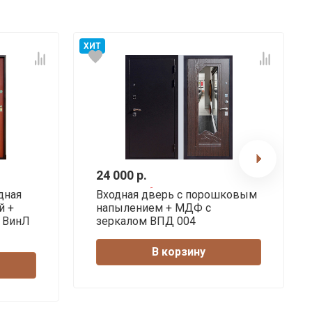
ХИТ
24 000 р.
дная
Входная дверь с порошковым
й +
напылением + МДФ с
 ВинЛ
зеркалом ВПД 004
В корзину