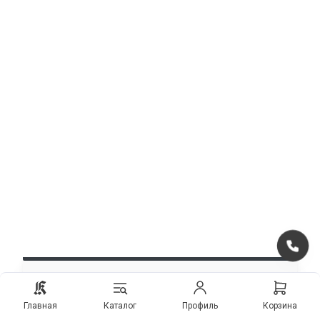
Телефоны для заказа
входных дверей
Главная
Каталог
Профиль
Корзина