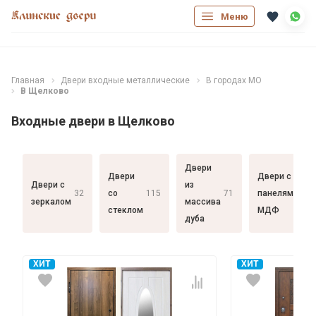
Меню
Главная
Двери входные металлические
В городах МО
В Щелково
Входные двери в Щелково
Двери
Двери
Двери с
Двери с
из
32
со
115
71
панелями
182
зеркалом
массива
стеклом
МДФ
дуба
ХИТ
ХИТ