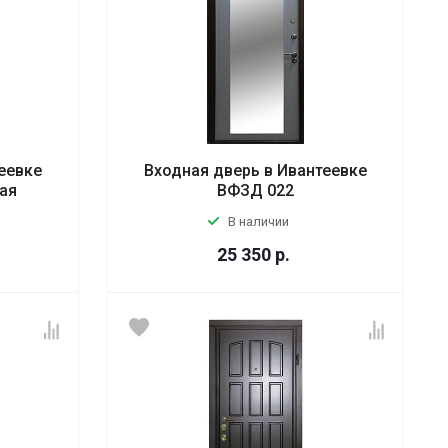
еевке
Входная дверь в Ивантеевке
ая
ВФЗД 022
В наличии
25 350
р.