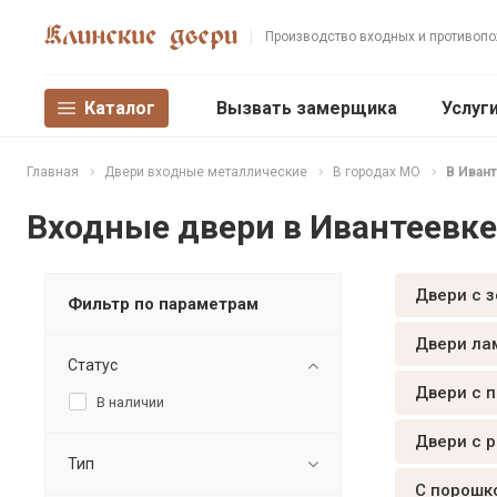
Производство входных и противоп
Каталог
Вызвать замерщика
Услуг
Главная
Двери входные металлические
В городах МО
В Иван
Входные двери в Ивантеевке
Двери с 
Фильтр по параметрам
Двери ла
Статус
Двери с 
В наличии
Двери с 
Тип
С порошк