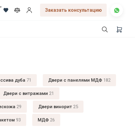
Заказать консультацию
ассива дуба
71
Двери с панелями МДФ
182
Двери с витражами
21
искожа
29
Двери винорит
25
акетом
93
МДФ
26