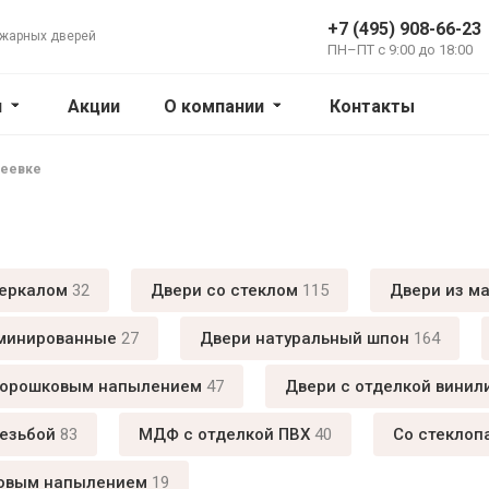
+7 (495) 908-66-23
ожарных дверей
ПН–ПТ с 9:00 до 18:00
и
Акции
О компании
Контакты
теевке
зеркалом
32
Двери со стеклом
115
Двери из м
минированные
27
Двери натуральный шпон
164
порошковым напылением
47
Двери с отделкой винил
резьбой
83
МДФ с отделкой ПВХ
40
Cо стеклоп
овым напылением
19