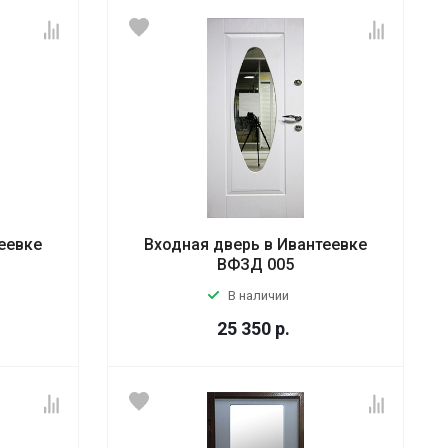
еевке
Входная дверь в Ивантеевке
ВФЗД 005
В наличии
25 350
р.