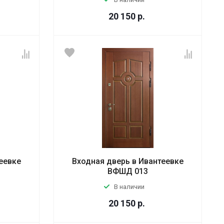
20 150
р.
еевке
Входная дверь в Ивантеевке
ВФШД 013
В наличии
20 150
р.