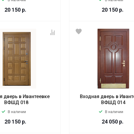
20 150
р.
20 150
р.
я дверь в Ивантеевке
Входная дверь в Ивант
ВФШД 018
ВФШД 014
В наличии
В наличии
20 150
р.
24 050
р.