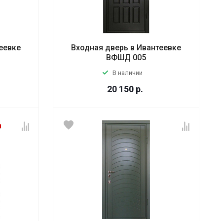
еевке
Входная дверь в Ивантеевке
ВФШД 005
В наличии
20 150
р.