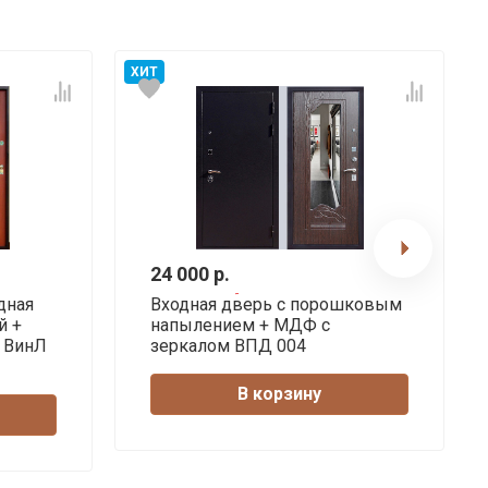
ХИТ
24 000 р.
дная
Входная дверь с порошковым
й +
напылением + МДФ с
 ВинЛ
зеркалом ВПД 004
В корзину