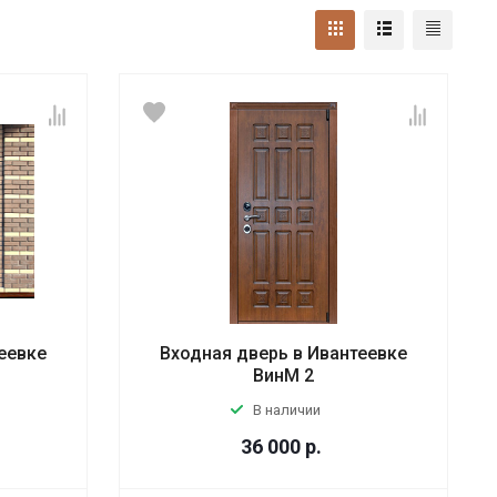
еевке
Входная дверь в Ивантеевке
ВинМ 2
В наличии
36 000
р.