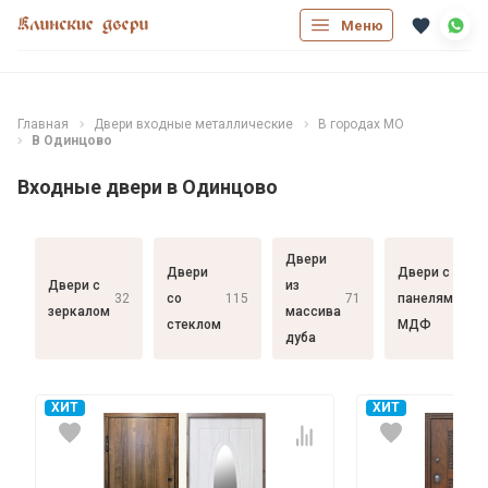
Меню
Главная
Двери входные металлические
В городах МО
В Одинцово
Входные двери в Одинцово
Двери
Двери
Двери с
Двери с
из
32
со
115
71
панелями
182
зеркалом
массива
стеклом
МДФ
дуба
ХИТ
ХИТ