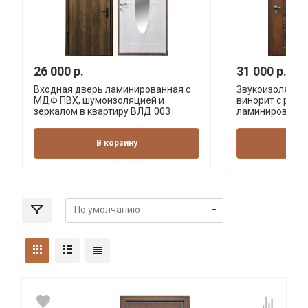
26 000 р.
31 000 р.
Входная дверь ламинированная с
Звукоизоляцио
МДФ ПВХ, шумоизоляцией и
винорит с резь
зеркалом в квартиру ВЛД 003
ламинированна
В корзину
В 