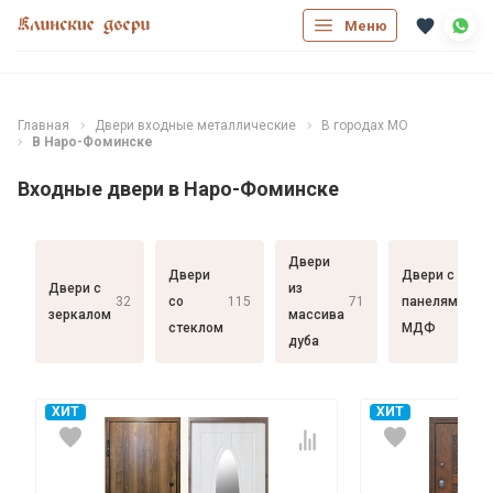
Меню
Главная
Двери входные металлические
В городах МО
В Наро-Фоминске
Входные двери в Наро-Фоминске
Двери
Двери
Двери с
Двери с
из
32
со
115
71
панелями
182
зеркалом
массива
стеклом
МДФ
дуба
ХИТ
ХИТ