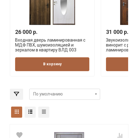
26 000 р.
31 000 р.
Входная дверь ламинированная с
Звукоизоляцио
МДФ ПВХ, шумоизоляцией и
винорит с резь
зеркалом в квартиру ВЛД 003
ламинированна
В корзину
В 