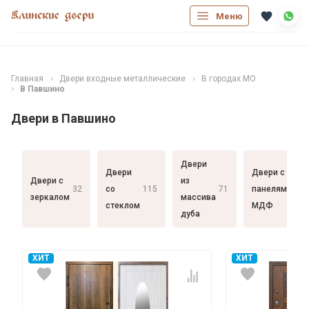
Меню
Главная
Двери входные металлические
В городах МО
В Павшино
Двери в Павшино
Двери
Двери
Двери с
Двери с
из
32
со
115
71
панелями
182
зеркалом
массива
стеклом
МДФ
дуба
ХИТ
ХИТ