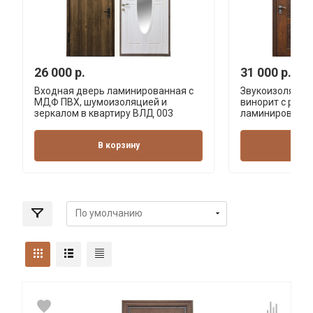
26 000 р.
31 000 р.
Входная дверь ламинированная с
Звукоизоляцио
МДФ ПВХ, шумоизоляцией и
винорит с резь
зеркалом в квартиру ВЛД 003
ламинированна
В корзину
В 